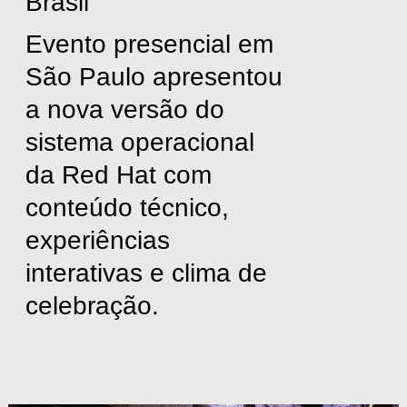
Brasil
Evento
presencial
em
São
Paulo
apresentou
a
nova
versão
do
sistema
operacional
da
Red
Hat
com
conteúdo
técnico,
experiências
interativas
e
clima
de
celebração.