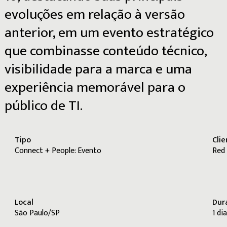
evoluções
em
relação
à
versão
anterior,
em
um
evento
estratégico
que
combinasse
conteúdo
técnico,
visibilidade
para
a
marca
e
uma
experiência
memorável
para
o
público
de
TI.
Tipo
Cli
Connect + People: Evento
Red
Local
Dur
São Paulo/SP
1
di