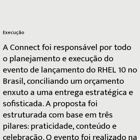
Execução
A
Connect
foi
responsável
por
todo
o
planejamento
e
execução
do
evento
de
lançamento
do
RHEL
10
no
Brasil,
conciliando
um
orçamento
enxuto
a
uma
entrega
estratégica
e
sofisticada.
A
proposta
foi
estruturada
com
base
em
três
pilares:
praticidade,
conteúdo
e
celebração.
O
evento
foi
realizado
na