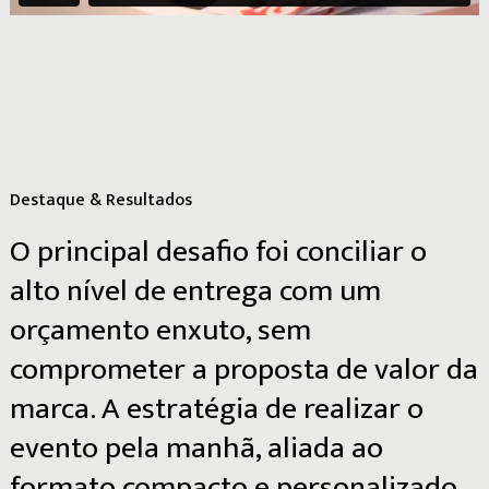
Destaque & Resultados
O
principal
desafio
foi
conciliar
o
alto
nível
de
entrega
com
um
orçamento
enxuto,
sem
comprometer
a
proposta
de
valor
da
marca.
A
estratégia
de
realizar
o
evento
pela
manhã,
aliada
ao
formato
compacto
e
personalizado,