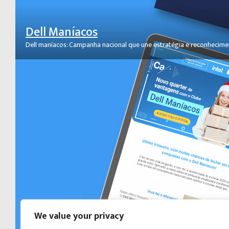
Dell Maníacos
Dell maníacos: Campanha nacional que une estratégia e reconhecim
We value your privacy