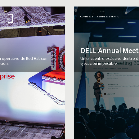
CONNECT + PEOPLE: EVENTO
DELL Annual Meet
a operativo de Red Hat con
Un encuentro exclusivo dentro de
ción.
ejecución impecable.